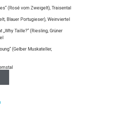
es“ (Rosé vom Zweigelt), Traisental
t, Blauer Portugieser), Weinviertel
„Why Taille?“ (Riesling, Grüner
el
oung“ (Gelber Muskateller,
remstal
n