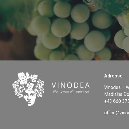
Adresse
Vinodea – W
Madlaina Do
+43 660 37
office@vino