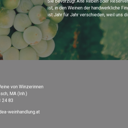
Sie bevorzugt Alte Reben oder Reserven,
ist, in den Weinen der handwerkliche Fi
ist Jahr für Jahr verschieden, weil uns 
eine von Winzerinnen
sch, MA (Inh.)
3 24 83
dea-weinhandlung.at