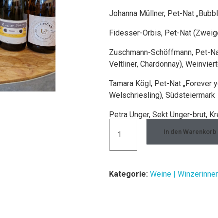
Johanna Müllner, Pet-Nat „Bubbl
Fidesser-Orbis, Pet-Nat (Zweigel
Zuschmann-Schöffmann, Pet-Nat 
Veltliner, Chardonnay), Weinviert
Tamara Kögl, Pet-Nat „Forever y
Welschriesling), Südsteiermark
Petra Unger, Sekt Unger-brut, K
In den Warenkorb
Kategorie:
Weine | Winzerinne