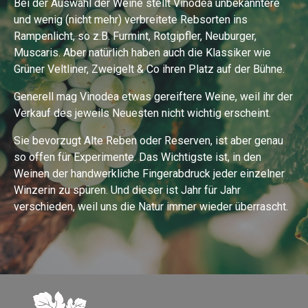
Bei der Auswahl der Weine stellt Vinodea unbekanntere
und wenig (nicht mehr) verbreitete Rebsorten ins
Rampenlicht, so z.B. Furmint, Rotgipfler, Neuburger,
Muscaris. Aber natürlich haben auch die Klassiker wie
Grüner Veltliner, Zweigelt & Co ihren Platz auf der Bühne.
Generell mag Vinodea etwas gereiftere Weine, weil ihr der
Verkauf des jeweils Neuesten nicht wichtig erscheint.
Sie bevorzugt Alte Reben oder Reserven, ist aber genau
so offen für Experimente. Das Wichtigste ist, in den
Weinen der handwerkliche Fingerabdruck jeder einzelner
Winzerin zu spüren. Und dieser ist Jahr für Jahr
verschieden, weil uns die Natur immer wieder überrascht.