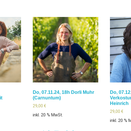
Do, 07.11.24, 18h Dorli Muhr
Do, 07.12
it
(Carnuntum)
Verkostun
Heinrich
29,00
€
29,00
€
inkl. 20 % MwSt.
inkl. 20 % 