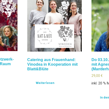
etzwerk-
Catering aus Frauenhand:
Do 03.10.
h-Raum
Vinodea in Kooperation mit
mit Agnes
Blatt&Blüte
(Mantlerh
29,00
€
Weiterlesen
inkl. 20 % 
In de