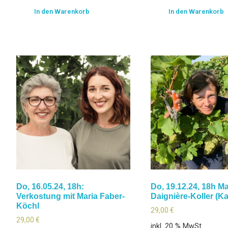
In den Warenkorb
In den Warenkorb
Do, 16.05.24, 18h:
Do, 19.12.24, 18h Ma
Verkostung mit Maria Faber-
Daignière-Koller (K
Köchl
29,00
€
29,00
€
inkl. 20 % MwSt.