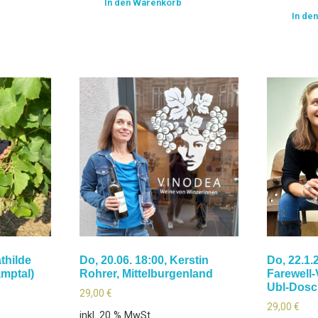
In den Warenkorb
In de
thilde
Do, 20.06. 18:00, Kerstin
Do, 22.1.
amptal)
Rohrer, Mittelburgenland
Farewell-
Ubl-Dosc
29,00
€
29,00
€
inkl. 20 % MwSt.