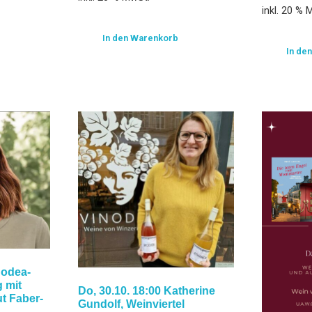
inkl. 20 % 
In den Warenkorb
In de
nodea-
 mit
Do, 30.10. 18:00 Katherine
t Faber-
Gundolf, Weinviertel