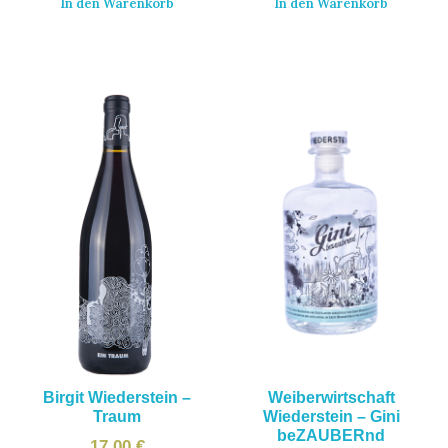
In den Warenkorb
In den Warenkorb
Birgit Wiederstein –
Weiberwirtschaft
Traum
Wiederstein – Gini
beZAUBERnd
17,00
€