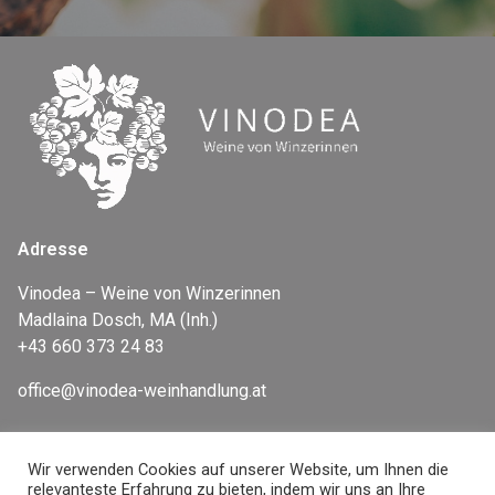
Adresse
Vinodea – Weine von Winzerinnen
Madlaina Dosch, MA (Inh.)
+43 660 373 24 83
office@vinodea-weinhandlung.at
Wir verwenden Cookies auf unserer Website, um Ihnen die
Newsletter
relevanteste Erfahrung zu bieten, indem wir uns an Ihre