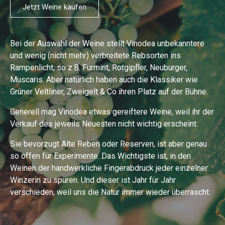
Jetzt Weine kaufen
Bei der Auswahl der Weine stellt Vinodea unbekanntere
und wenig (nicht mehr) verbreitete Rebsorten ins
Rampenlicht, so z.B. Furmint, Rotgipfler, Neuburger,
Muscaris. Aber natürlich haben auch die Klassiker wie
Grüner Veltliner, Zweigelt & Co ihren Platz auf der Bühne.
Generell mag Vinodea etwas gereiftere Weine, weil ihr der
Verkauf des jeweils Neuesten nicht wichtig erscheint.
Sie bevorzugt Alte Reben oder Reserven, ist aber genau
so offen für Experimente. Das Wichtigste ist, in den
Weinen der handwerkliche Fingerabdruck jeder einzelner
Winzerin zu spüren. Und dieser ist Jahr für Jahr
verschieden, weil uns die Natur immer wieder überrascht.