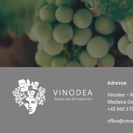
Adresse
Vinodea – W
Madlaina Do
+43 660 37
office@vino