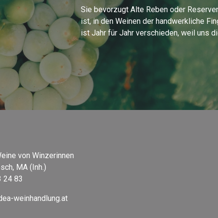
Sie bevorzugt Alte Reben oder Reserven,
ist, in den Weinen der handwerkliche Fi
ist Jahr für Jahr verschieden, weil uns 
eine von Winzerinnen
sch, MA (Inh.)
3 24 83
dea-weinhandlung.at