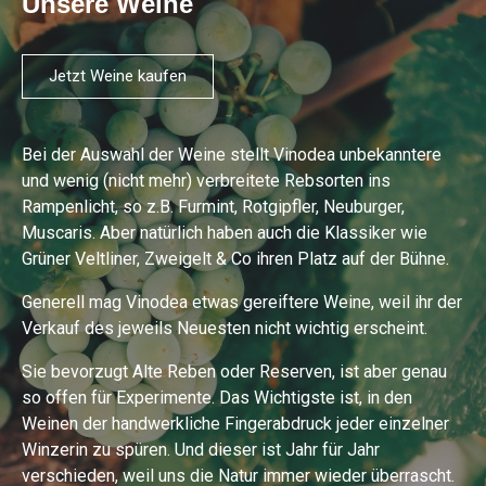
Unsere Weine
Jetzt Weine kaufen
Bei der Auswahl der Weine stellt Vinodea unbekanntere
und wenig (nicht mehr) verbreitete Rebsorten ins
Rampenlicht, so z.B. Furmint, Rotgipfler, Neuburger,
Muscaris. Aber natürlich haben auch die Klassiker wie
Grüner Veltliner, Zweigelt & Co ihren Platz auf der Bühne.
Generell mag Vinodea etwas gereiftere Weine, weil ihr der
Verkauf des jeweils Neuesten nicht wichtig erscheint.
Sie bevorzugt Alte Reben oder Reserven, ist aber genau
so offen für Experimente. Das Wichtigste ist, in den
Weinen der handwerkliche Fingerabdruck jeder einzelner
Winzerin zu spüren. Und dieser ist Jahr für Jahr
verschieden, weil uns die Natur immer wieder überrascht.